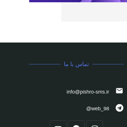
تماس با ما
mail
info@pishro-sms.ir
web_98@