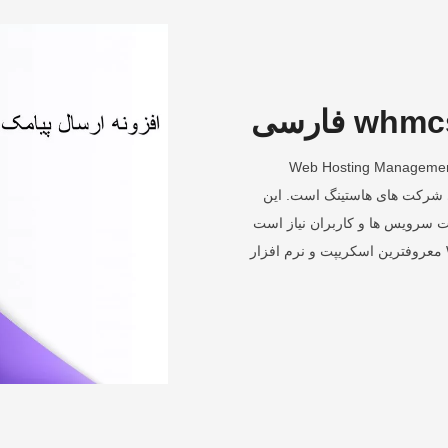
مخفف Web Hosting Management Complete
 برای شرکت های هاستینگ است. این
ت سرویس ها و کاربران نیاز است
برای شرکت های هاستینگ فراهم میکند. WHMCS معروفترین اسکریپت و نرم افزار