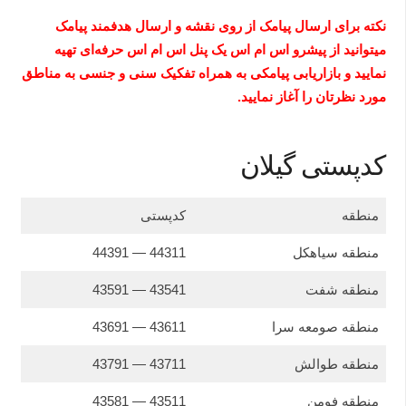
نکته برای ارسال پیامک از روی نقشه و ارسال هدفمند پیامک
میتوانید از پیشرو اس ام اس یک پنل اس ام اس حرفه‌ای تهیه
نمایید و بازاریابی پیامکی به همراه تفکیک سنی و جنسی به مناطق
مورد نظرتان را آغاز نمایید.
کدپستی گیلان
منطقه
کدپستی
منطقه سياهكل
44311 — 44391
منطقه شفت
43541 — 43591
منطقه صومعه سرا
43611 — 43691
منطقه طوالش
43711 — 43791
منطقه فومن
43511 — 43581