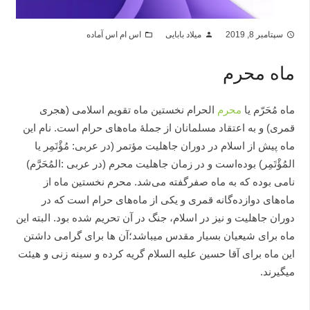
سپتامبر 8, 2019
میلاد بابایی
اس ام اس آماده
folder_open
person
access_time
ماه محرم
ماه مُحَرّم یا
محرم‌
الحرام نخستین ماه تقویم اسلامی (هجری
قمری) و به اعتقاد مسلمانان از جملهٔ ماه‌های حرام است. نام این
ماه پیش از اسلام در دوران جاهلیت مؤتمر (در عربی: مُؤْتَمِر یا
المُؤْتَمِر) بوده‌است و در زمان جاهلیت محرم (در عربی :المُحَرَّم)
نامی بوده که به ماه صفرگفته می‌شد. محرم نخستین ماه از
ماه‌های دوازده‌گانه قمری و یکی از ماه‌های حرام است که در
دوران جاهلیت و نیز در اسلام، جنگ در آن تحریم شده بود. البته این
ماه برای شیعیان بسیار مقدس میباشد؛آن ها برای گرامی داشتن
این ماه برای آقا حسین علیه السلام گریه کرده و سینه زنی و هیئت
میگیرند.